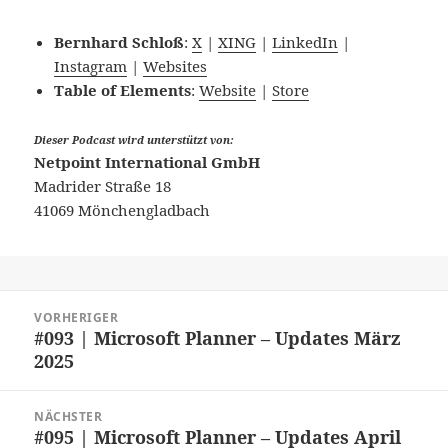
Bernhard Schloß
:
X
|
XING
|
LinkedIn
|
Instagram
|
Websites
Table of Elements
:
Website
|
Store
Dieser Podcast wird unterstützt von:
Netpoint International GmbH
Madrider Straße 18
41069 Mönchengladbach
Beitragsnavigation
VORHERIGER
#093 | Microsoft Planner – Updates März
Vorheriger
2025
Beitrag:
NÄCHSTER
#095 | Microsoft Planner – Updates April
Nächster