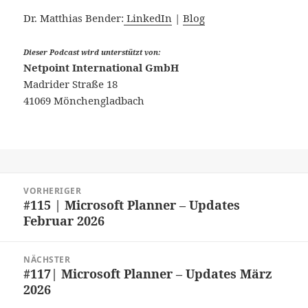
Dr. Matthias Bender:
LinkedIn
|
Blog
Dieser Podcast wird unterstützt von:
Netpoint International GmbH
Madrider Straße 18
41069 Mönchengladbach
Beitragsnavigation
VORHERIGER
#115 | Microsoft Planner – Updates
Vorheriger
Februar 2026
Beitrag:
NÄCHSTER
#117| Microsoft Planner – Updates März
Nächster
2026
Beitrag: