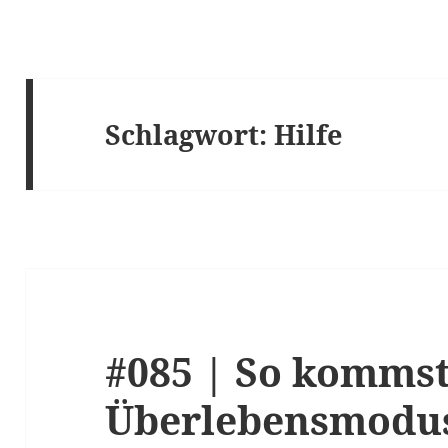
Schlagwort:
Hilfe
#085 | So komms
Überlebensmodus