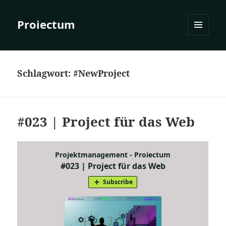
Proiectum
MENÜ
UND
WIDGETS
Schlagwort:
#NewProject
#023 | Project für das Web