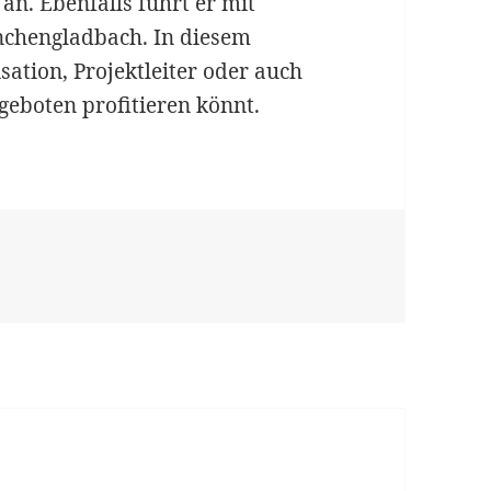
n. Ebenfalls führt er mit
önchengladbach. In diesem
isation, Projektleiter oder auch
eboten profitieren könnt.
kalation kann man lernen!