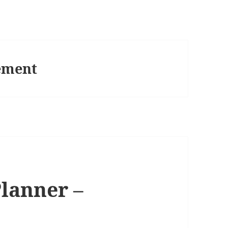
ement
Planner –