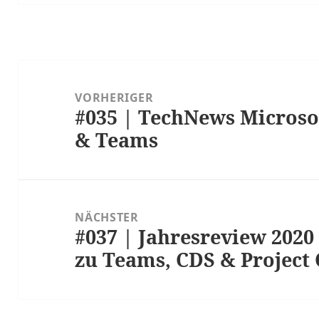
Beitragsnavigation
VORHERIGER
#035 | TechNews Microsof
Vorheriger
& Teams
Beitrag:
NÄCHSTER
#037 | Jahresreview 2020
Nächster
zu Teams, CDS & Project
Beitrag: