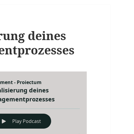
erung deines
ntprozesses