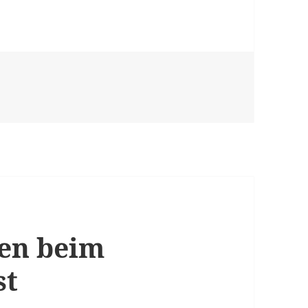
tige Aufwandschätzung
en beim
st