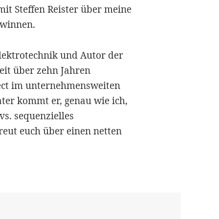
it Steffen Reister über meine
gewinnen.
 Elektrotechnik und Autor der
eit über zehn Jahren
oject im unternehmensweiten
ater kommt er, genau wie ich,
s. sequenzielles
eut euch über einen netten
it Steffen Reister über Agilität